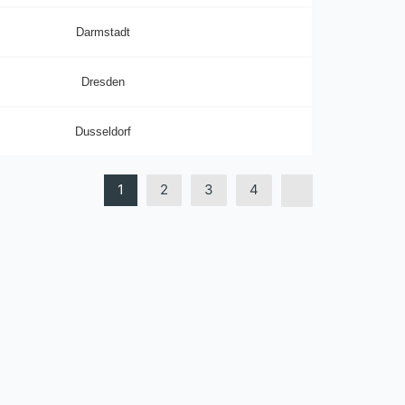
Darmstadt
Dresden
Dusseldorf
1
2
3
4