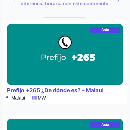
diferencia horaria con este continente.
Asia
Prefijo +265 ¿De dónde es? – Malaui
Malaui
MW
Asia