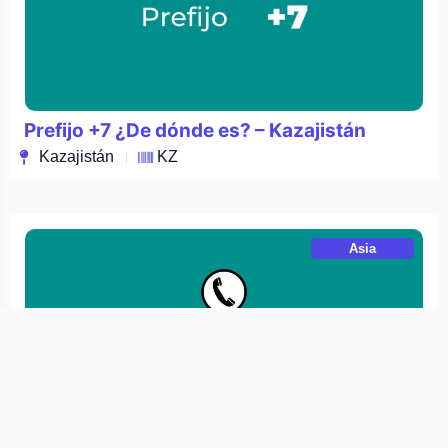
Prefijo +7 ¿De dónde es? – Kazajistán
Kazajistán
KZ
Asia