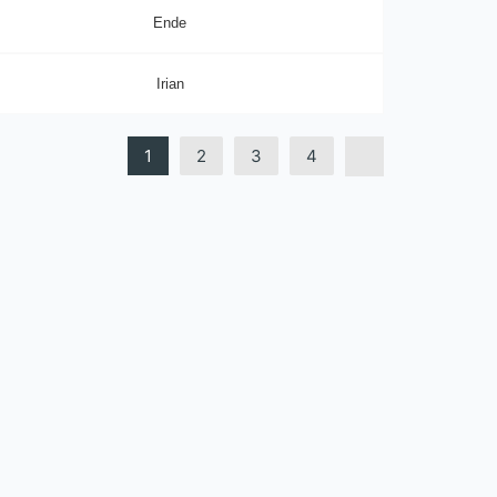
Ende
Irian
1
2
3
4