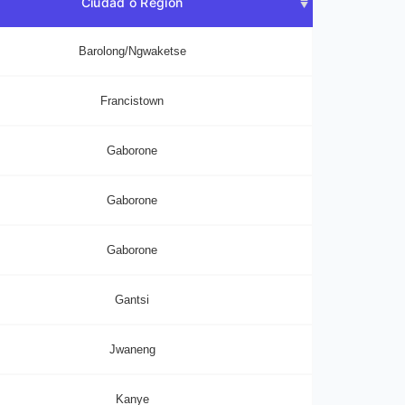
Ciudad o Región
Barolong/Ngwaketse
Francistown
Gaborone
Gaborone
Gaborone
Gantsi
Jwaneng
Kanye