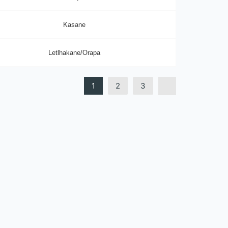
Kasane
Letlhakane/Orapa
1
2
3