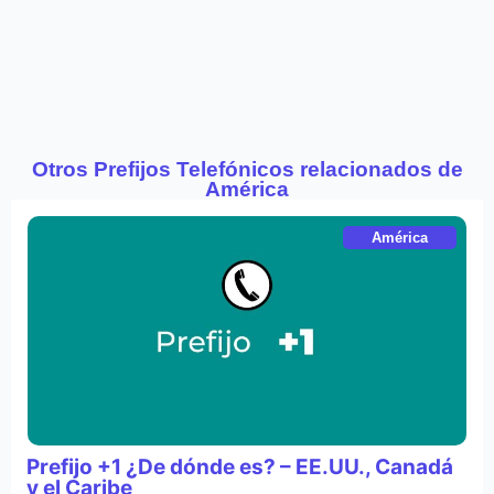
Otros Prefijos Telefónicos relacionados de
América
América
Prefijo +1 ¿De dónde es? – EE.UU., Canadá
y el Caribe