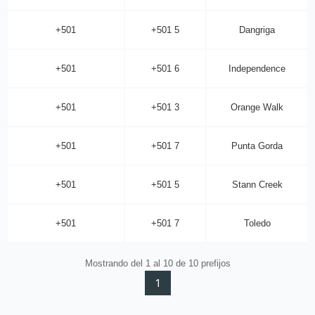
+501
+501 5
Dangriga
+501
+501 6
Independence
+501
+501 3
Orange Walk
+501
+501 7
Punta Gorda
+501
+501 5
Stann Creek
+501
+501 7
Toledo
Mostrando del 1 al 10 de 10 prefijos
1