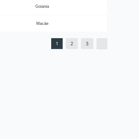
Goiania
Macáe
1
2
3